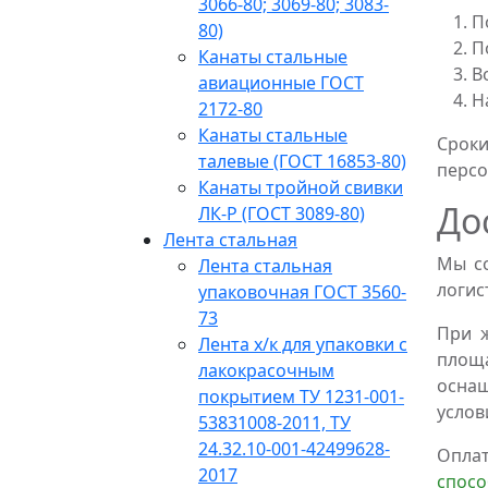
3066-80; 3069-80; 3083-
П
80)
П
Канаты стальные
В
авиационные ГОСТ
Н
2172-80
Канаты стальные
Срок
талевые (ГОСТ 16853-80)
персо
Канаты тройной свивки
До
ЛК-Р (ГОСТ 3089-80)
Лента стальная
Мы со
Лента стальная
логис
упаковочная ГОСТ 3560-
73
При 
Лента х/к для упаковки с
площ
лакокрасочным
оснащ
покрытием ТУ 1231-001-
услов
53831008-2011, ТУ
24.32.10-001-42499628-
Оплат
2017
спос