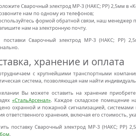
оложите Сварочный электрод МР-3 (НАКС; РР) 2,5мм в «
озвоните нам по одному из телефонов;
оспользуйтесь формой обратной связи, наш менеджер пе
апишите нам на электронную почту.
и поставки Сварочный электрод МР-3 (НАКС; РР) 2,
нально.
ставка, хранение и оплата
трудничаем с крупнейшими транспортными компаниям
тическая система, позволяющая нам найти индивидуаль
желании Вы можете оставить на хранение приобрете
адях
«СтальАрсенал»
. Каждое складское помещение н
ено охранной и пожарной сигнализацией, системами 
ия ответственного хранения, включая его стоимость, ук
ить поставку Сварочный электрод МР-3 (НАКС; РР) 2
обом
.