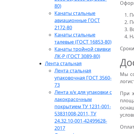
Оформ
80)
Канаты стальные
П
авиационные ГОСТ
П
2172-80
В
Канаты стальные
Н
талевые (ГОСТ 16853-80)
Сроки
Канаты тройной свивки
ЛК-Р (ГОСТ 3089-80)
До
Лента стальная
Лента стальная
Мы со
упаковочная ГОСТ 3560-
логис
73
Лента х/к для упаковки с
При 
лакокрасочным
площ
покрытием ТУ 1231-001-
оснащ
53831008-2011, ТУ
услов
24.32.10-001-42499628-
Оплат
2017