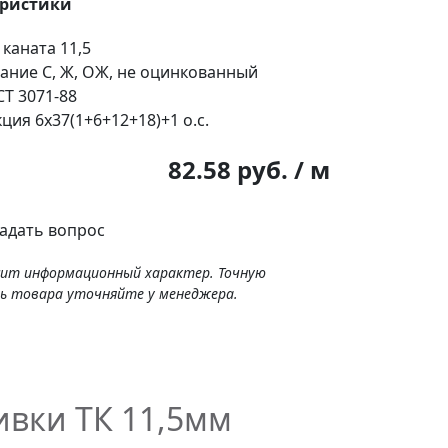
еристики
 каната
11,5
ание
С, Ж, ОЖ, не оцинкованный
Т 3071-88
кция
6х37(1+6+12+18)+1 о.с.
:
82.58 руб. / м
адать вопрос
сит информационный характер. Точную
ь товара уточняйте у менеджера.
ивки ТК 11,5мм