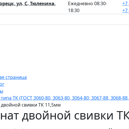
лорецк, ул. С. Тюленина,
Ежедневно 08:30-
+7 
18:30
+7 
ая страница
ог
ты
типа ТК (ГОСТ 3060-80, 3063-80, 3064-80, 3067-88, 3068-88,
 двойной свивки ТК 11,5мм
нат двойной свивки Т