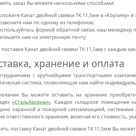
ить заказ Вы можете несколькими способами:
оложите Канат двойной свивки ТК 11,5мм в «Корзину» и
озвоните нам по одному из телефонов;
оспользуйтесь формой обратной связи, наш менеджер пе
апишите нам на электронную почту.
 поставки Канат двойной свивки ТК 11,5мм с каждым за
ставка, хранение и оплата
трудничаем с крупнейшими транспортными компаниям
тическая система, позволяющая нам найти индивидуаль
желании Вы можете оставить на хранение приобрете
адях
«СтальАрсенал»
. Каждое складское помещение н
ено охранной и пожарной сигнализацией, системами 
ия ответственного хранения, включая его стоимость, ук
ить поставку Канат двойной свивки ТК 11,5мм Вы може