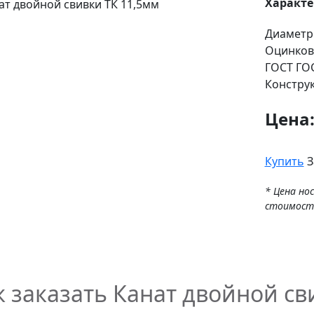
Характ
Диаметр
Оцинков
ГОСТ
ГОС
Констру
Цена
Купить
З
* Цена но
стоимост
к заказать Канат двойной св