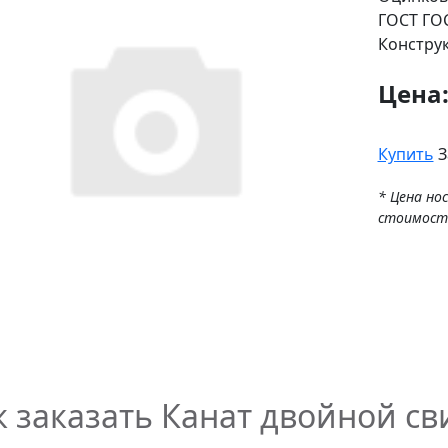
ГОСТ
ГОС
Констру
Цена
Купить
З
* Цена но
стоимост
к заказать Канат двойной св