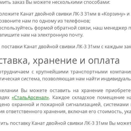
ить заказ Вы можете несколькими способами:
оложите Канат двойной свивки ЛК-3 31мм в «Корзину» и
озвоните нам по одному из телефонов;
оспользуйтесь формой обратной связи, наш менеджер пе
апишите нам на электронную почту.
 поставки Канат двойной свивки ЛК-3 31мм с каждым з
ставка, хранение и оплата
трудничаем с крупнейшими транспортными компаниям
тическая система, позволяющая нам найти индивидуаль
желании Вы можете оставить на хранение приобрете
адях
«СтальАрсенал»
. Каждое складское помещение н
ено охранной и пожарной сигнализацией, системами 
ия ответственного хранения, включая его стоимость, ук
ить поставку Канат двойной свивки ЛК-3 31мм Вы може