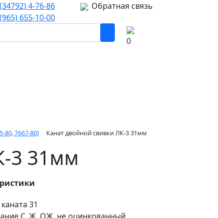
(34792) 4-76-86
Обратная связь
(965) 655-10-00
0
-80, 7667-80)
Канат двойной свивки ЛК-3 31мм
К-3 31мм
еристики
 каната
31
ание
С, Ж, ОЖ, не оцинкованный