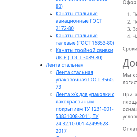
Оформ
80)
Канаты стальные
П
авиационные ГОСТ
П
2172-80
В
Канаты стальные
Н
талевые (ГОСТ 16853-80)
Сроки
Канаты тройной свивки
ЛК-Р (ГОСТ 3089-80)
До
Лента стальная
Лента стальная
Мы со
упаковочная ГОСТ 3560-
логис
73
Лента х/к для упаковки с
При 
лакокрасочным
площ
покрытием ТУ 1231-001-
оснащ
53831008-2011, ТУ
услов
24.32.10-001-42499628-
Оплат
2017