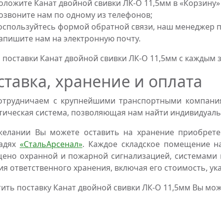
оложите Канат двойной свивки ЛК-О 11,5мм в «Корзину»
озвоните нам по одному из телефонов;
оспользуйтесь формой обратной связи, наш менеджер пе
апишите нам на электронную почту.
 поставки Канат двойной свивки ЛК-О 11,5мм с каждым
ставка, хранение и оплата
трудничаем с крупнейшими транспортными компаниям
тическая система, позволяющая нам найти индивидуаль
желании Вы можете оставить на хранение приобрете
адях
«СтальАрсенал»
. Каждое складское помещение н
ено охранной и пожарной сигнализацией, системами 
ия ответственного хранения, включая его стоимость, ук
ить поставку Канат двойной свивки ЛК-О 11,5мм Вы мо