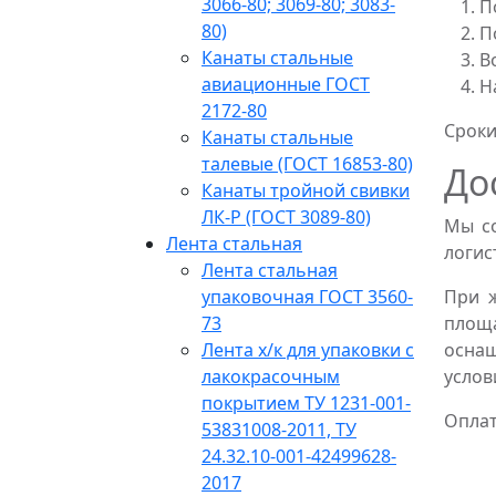
3066-80; 3069-80; 3083-
П
80)
П
Канаты стальные
В
авиационные ГОСТ
Н
2172-80
Сроки
Канаты стальные
талевые (ГОСТ 16853-80)
До
Канаты тройной свивки
ЛК-Р (ГОСТ 3089-80)
Мы со
Лента стальная
логис
Лента стальная
упаковочная ГОСТ 3560-
При 
73
площ
Лента х/к для упаковки с
оснащ
лакокрасочным
услов
покрытием ТУ 1231-001-
Оплат
53831008-2011, ТУ
24.32.10-001-42499628-
2017