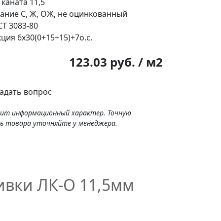
 каната
11,5
ание
С, Ж, ОЖ, не оцинкованный
Т 3083-80
кция
6х30(0+15+15)+7о.с.
:
123.03 руб. / м2
адать вопрос
сит информационный характер. Точную
ь товара уточняйте у менеджера.
ивки ЛК-О 11,5мм