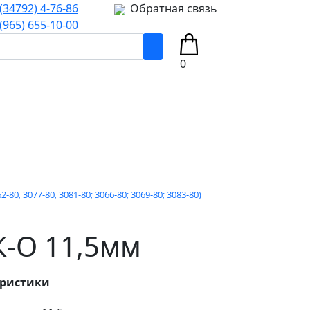
(34792) 4-76-86
Обратная связь
(965) 655-10-00
0
0, 3077-80, 3081-80; 3066-80; 3069-80; 3083-80)
К-О 11,5мм
еристики