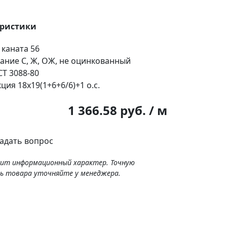
еристики
 каната
56
ание
С, Ж, ОЖ, не оцинкованный
Т 3088-80
кция
18х19(1+6+6/6)+1 о.с.
:
1 366.58 руб. / м
адать вопрос
сит информационный характер. Точную
ь товара уточняйте у менеджера.