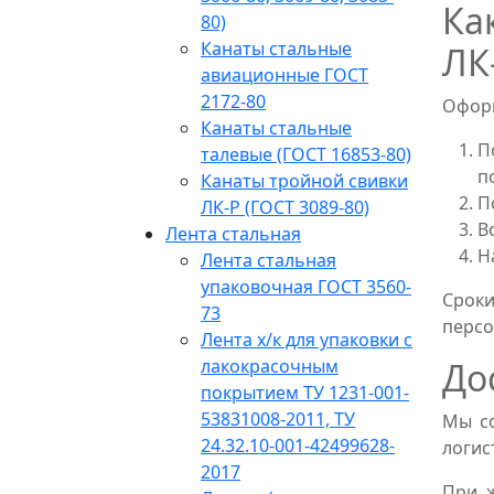
Ка
80)
Канаты стальные
ЛК
авиационные ГОСТ
2172-80
Оформ
Канаты стальные
П
талевые (ГОСТ 16853-80)
п
Канаты тройной свивки
П
ЛК-Р (ГОСТ 3089-80)
В
Лента стальная
Н
Лента стальная
упаковочная ГОСТ 3560-
Сроки
73
персо
Лента х/к для упаковки с
лакокрасочным
До
покрытием ТУ 1231-001-
53831008-2011, ТУ
Мы со
24.32.10-001-42499628-
логис
2017
При 