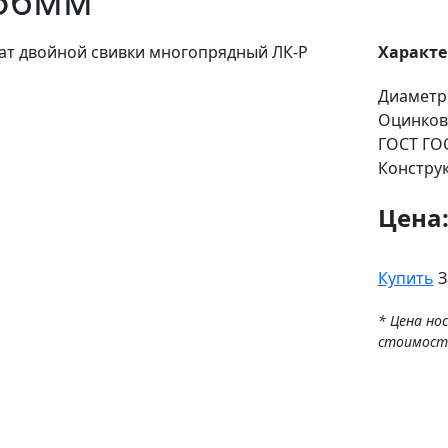
Характ
Диаметр
Оцинков
ГОСТ
ГОС
Констру
Цена
Купить
З
* Цена но
стоимост