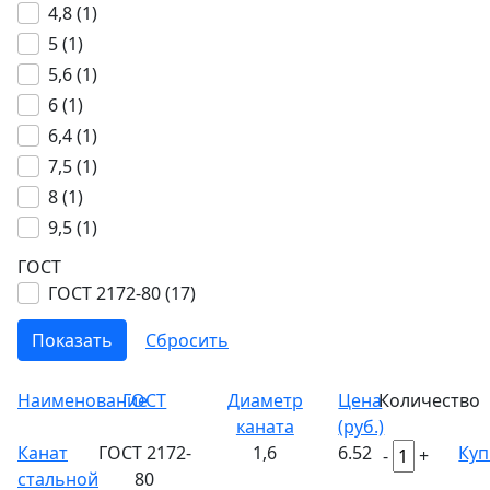
4,8 (
1
)
5 (
1
)
5,6 (
1
)
6 (
1
)
6,4 (
1
)
7,5 (
1
)
8 (
1
)
9,5 (
1
)
ГОСТ
ГОСТ 2172-80 (
17
)
Наименование
ГОСТ
Диаметр
Цена
Количество
каната
(руб.)
Канат
ГОСТ 2172-
1,6
6.52
Куп
-
+
стальной
80