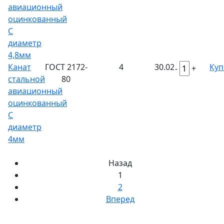
авиационный
оцинкованный
С
диаметр
4,8мм
Канат
ГОСТ 2172-
4
30.02
Куп
-
+
стальной
80
авиационный
оцинкованный
С
диаметр
4мм
Назад
1
2
Вперед