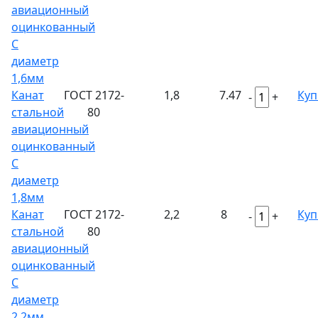
авиационный
оцинкованный
С
диаметр
1,6мм
Канат
ГОСТ 2172-
1,8
7.47
Куп
-
+
стальной
80
авиационный
оцинкованный
С
диаметр
1,8мм
Канат
ГОСТ 2172-
2,2
8
Куп
-
+
стальной
80
авиационный
оцинкованный
С
диаметр
2,2мм