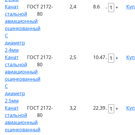
Канат
ГОСТ 2172-
2,4
8.6
Куп
-
+
стальной
80
авиационный
оцинкованный
С
диаметр
2,4мм
Канат
ГОСТ 2172-
2,5
10.47
Куп
-
+
стальной
80
авиационный
оцинкованный
С
диаметр
2,5мм
Канат
ГОСТ 2172-
3,2
22.39
Куп
-
+
стальной
80
авиационный
оцинкованный