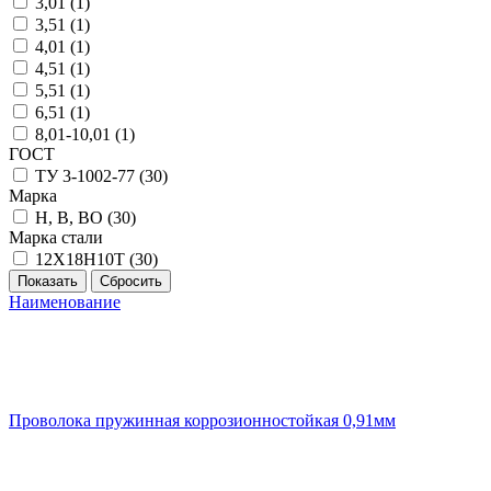
3,01 (
1
)
3,51 (
1
)
4,01 (
1
)
4,51 (
1
)
5,51 (
1
)
6,51 (
1
)
8,01-10,01 (
1
)
ГОСТ
ТУ 3-1002-77 (
30
)
Марка
Н, В, ВО (
30
)
Марка стали
12Х18Н10Т (
30
)
Наименование
Проволока пружинная коррозионностойкая 0,91мм