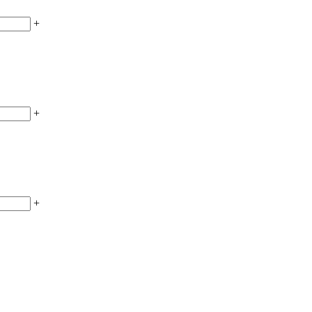
+
+
+