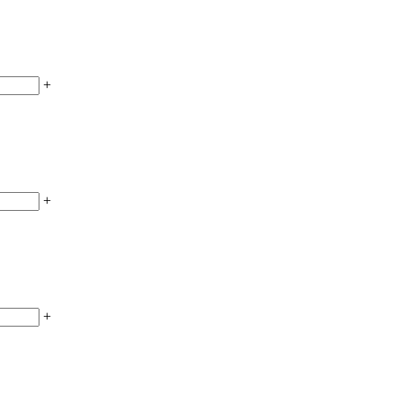
+
+
+