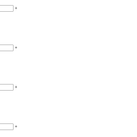
+
+
+
+