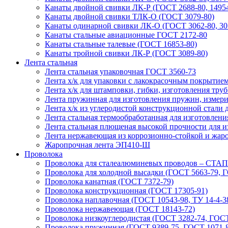
Канаты двойной свивки ЛК-Р (ГОСТ 2688-80, 14954
Канаты двойной свивки ТЛК-О (ГОСТ 3079-80)
Канаты одинарной свивки ЛК-О (ГОСТ 3062-80, 3077-
Канаты стальные авиационные ГОСТ 2172-80
Канаты стальные талевые (ГОСТ 16853-80)
Канаты тройной свивки ЛК-Р (ГОСТ 3089-80)
Лента стальная
Лента стальная упаковочная ГОСТ 3560-73
Лента х/к для упаковки с лакокрасочным покрытием
Лента х/к для штамповки, гибки, изготовления тру
Лента пружинная для изготовления пружин, измери
Лента х/к из углеродистой конструкционной стали
Лента стальная термообработанная для изготовлен
Лента стальная плющеная высокой прочности для 
Лента нержавеющая из коррозионно-стойкой и жар
Жаропрочная лента ЭП410-Ш
Проволока
Проволока для сталеалюминевых проводов – СТАП
Проволока для холодной высадки (ГОСТ 5663-79, Г
Проволока канатная (ГОСТ 7372-79)
Проволока конструкционная (ГОСТ 17305-91)
Проволока наплавочная (ГОСТ 10543-98, ТУ 14-4-3
Проволока нержавеющая (ГОСТ 18143-72)
Проволока низкоуглеродистая (ГОСТ 3282-74, ГОСТ
Проволока пружинная (ГОСТ 9389-75, ГОСТ 1071-8