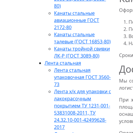
80)
Оформ
Канаты стальные
авиационные ГОСТ
П
2172-80
П
Канаты стальные
В
талевые (ГОСТ 16853-80)
Н
Канаты тройной свивки
Сроки
ЛК-Р (ГОСТ 3089-80)
Лента стальная
До
Лента стальная
упаковочная ГОСТ 3560-
Мы со
73
логис
Лента х/к для упаковки с
лакокрасочным
При 
покрытием ТУ 1231-001-
площ
53831008-2011, ТУ
оснащ
24.32.10-001-42499628-
услов
2017