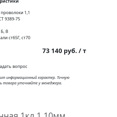
еристики
 проволоки
1,1
Т 9389-75
 Б, В
тали
ст65Г, ст70
:
73 140 руб. / т
адать вопрос
сит информационный характер. Точную
ь товара уточняйте у менеджера.
нная 1кл 1.10мм