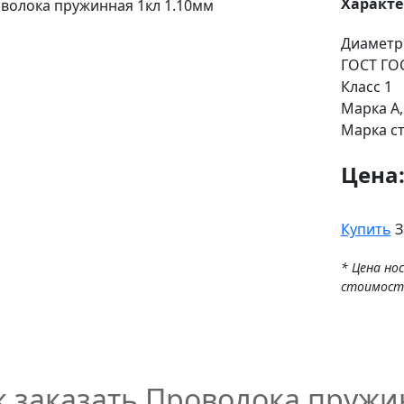
Характ
Диаметр
ГОСТ
ГОС
Класс
1
Марка
А,
Марка с
Цена
Купить
З
* Цена но
стоимост
к заказать Проволока пружи