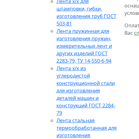
Лента х/к для
оснащ
штамповки, гибки,
услов
изготовления труб ГОСТ
503-81
Оплат
Лента пружинная для
Вас
с
изготовления пружин,
измерительных лент и
других изделий ГОСТ
2283-79, ТУ 14-550-6-94
Лента х/к из
углеродистой
конструкционной стали
для изготовления
деталей машин и
конструкций ГОСТ 2284-
79
Лента стальная
термообработанная для
изготовления