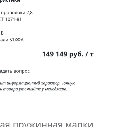
еристики
 проволоки
2,8
Т 1071-81
 Б
тали
51ХФА
:
149 149 руб. / т
адать вопрос
сит информационный характер. Точную
ь товара уточняйте у менеджера.
ная пружинная марки