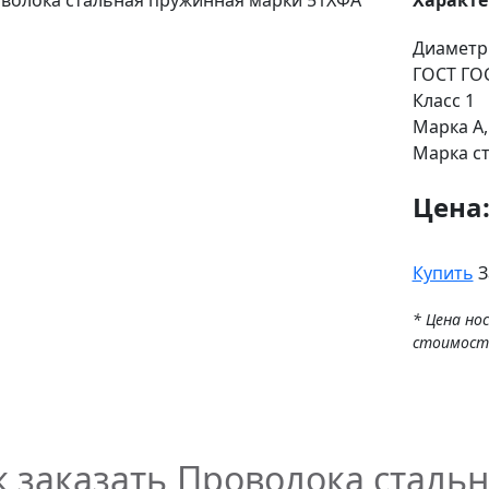
Характ
Диаметр
ГОСТ
ГОС
Класс
1
Марка
А,
Марка с
Цена
Купить
З
* Цена но
стоимост
к заказать Проволока сталь