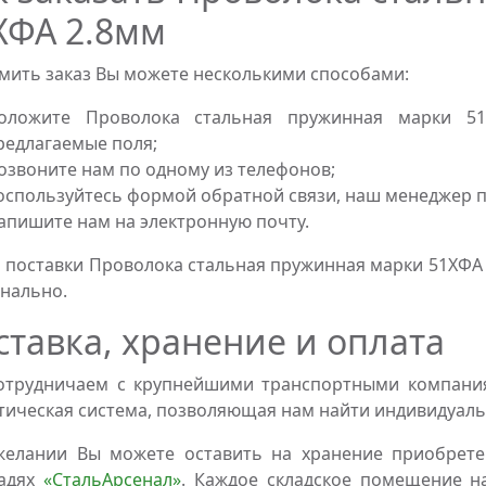
ХФА 2.8мм
ить заказ Вы можете несколькими способами:
оложите Проволока стальная пружинная марки 51
редлагаемые поля;
озвоните нам по одному из телефонов;
оспользуйтесь формой обратной связи, наш менеджер пе
апишите нам на электронную почту.
 поставки Проволока стальная пружинная марки 51ХФА
нально.
ставка, хранение и оплата
трудничаем с крупнейшими транспортными компаниям
тическая система, позволяющая нам найти индивидуаль
желании Вы можете оставить на хранение приобрете
адях
«СтальАрсенал»
. Каждое складское помещение н