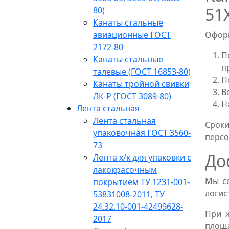
51
80)
Канаты стальные
авиационные ГОСТ
Оформ
2172-80
П
Канаты стальные
п
талевые (ГОСТ 16853-80)
П
Канаты тройной свивки
В
ЛК-Р (ГОСТ 3089-80)
Н
Лента стальная
Лента стальная
Сроки
упаковочная ГОСТ 3560-
персо
73
До
Лента х/к для упаковки с
лакокрасочным
Мы со
покрытием ТУ 1231-001-
логис
53831008-2011, ТУ
24.32.10-001-42499628-
При 
2017
площ