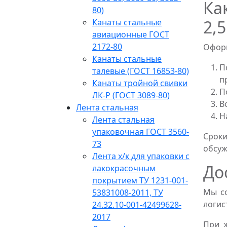
Ка
80)
2,
Канаты стальные
авиационные ГОСТ
2172-80
Оформ
Канаты стальные
П
талевые (ГОСТ 16853-80)
п
Канаты тройной свивки
П
ЛК-Р (ГОСТ 3089-80)
В
Лента стальная
Н
Лента стальная
упаковочная ГОСТ 3560-
Срок
73
обсуж
Лента х/к для упаковки с
До
лакокрасочным
покрытием ТУ 1231-001-
Мы со
53831008-2011, ТУ
логис
24.32.10-001-42499628-
2017
При 