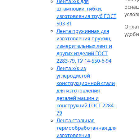
Лента х/к для
оснащ
штамповки, гибки,
услов
изготовления труб ГОСТ
503-81
Опла
Лента пружинная для
удобн
изготовления пружин,
измерительных лент и
других изделий ГОСТ
2283-79, ТУ 14-550-6-94
Лента х/к из
углеродистой
конструкционной стали
для изготовления
деталей машин и
конструкций ГОСТ 2284-
79
Лента стальная
термообработанная для
изготовления