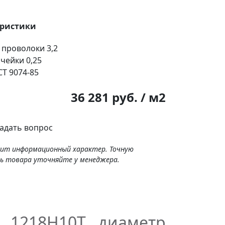
еристики
 проволоки
3,2
ячейки
0,25
Т 9074-85
:
36 281 руб. / м2
адать вопрос
сит информационный характер. Точную
ь товара уточняйте у менеджера.
я 1218Н10Т диаметр