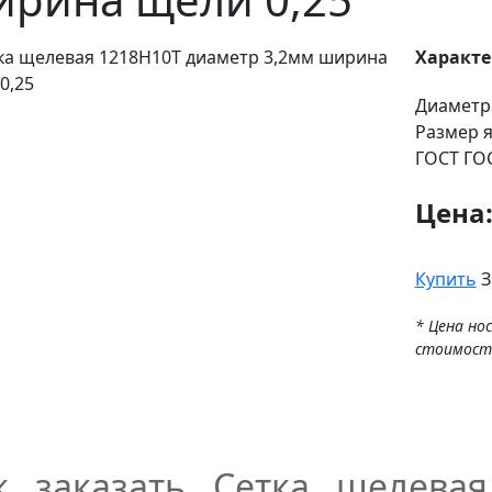
Характ
Диаметр
Размер 
ГОСТ
ГОС
Цена
Купить
З
* Цена но
стоимост
к заказать Сетка щелева