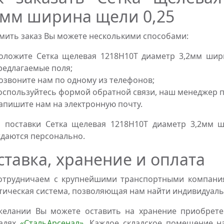
2мм ширина щели 0,25
ить заказ Вы можете несколькими способами:
оложите Сетка щелевая 1218Н10Т диаметр 3,2мм шири
редлагаемые поля;
озвоните нам по одному из телефонов;
оспользуйтесь формой обратной связи, наш менеджер пе
апишите нам на электронную почту.
 поставки Сетка щелевая 1218Н10Т диаметр 3,2мм 
даются персонально.
ставка, хранение и оплата
трудничаем с крупнейшими транспортными компаниям
тическая система, позволяющая нам найти индивидуаль
желании Вы можете оставить на хранение приобрете
адях
«СтальАрсенал»
. Каждое складское помещение н