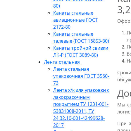
80)
3,
Канаты стальные
авиационные ГОСТ
Оформ
2172-80
П
Канаты стальные
п
талевые (ГОСТ 16853-80)
П
Канаты тройной свивки
В
ЛК-Р (ГОСТ 3089-80)
Н
Лента стальная
Лента стальная
Сроки
упаковочная ГОСТ 3560-
обсуж
73
Лента х/к для упаковки с
До
лакокрасочным
покрытием ТУ 1231-001-
Мы со
53831008-2011, ТУ
логис
24.32.10-001-42499628-
При 
2017
площ